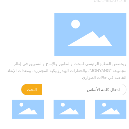
0851-885071
خصص القطاع الرئيسي للبحث والتطوير والإنتاج والتسويق في إطار
مجموعة "JONYANG"، والحفارات الهيدروليكية المجنزرة، ومعدات الإنقاذ
خاصة في حالات الطوارئ
البحث
م الجمهور
الإشارة
رقم الفيديو