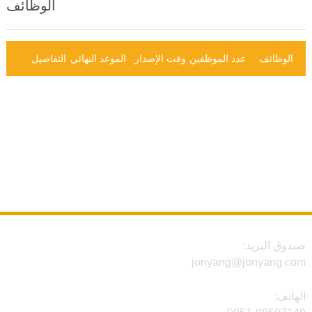
الوظائف
انضم إلينا
الوظائف
عدد الموظفين
وقت الإصدار
الموعد النهائي
التفاصيل
دوق البريد:
jonyang@jonyang.c
هاتف: